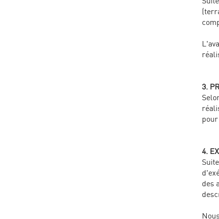
Suite
(terr
compt
L'av
réali
3. P
Selon
réal
pour
4. E
Suite
d'exé
des 
descr
Nous