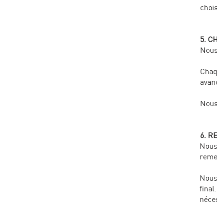
chois
5. C
Nous
Chaq
avan
Nous 
6. R
Nous
remet
Nous 
final
néce