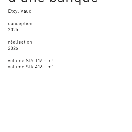
Etoy, Vaud
conception
2025
réalisation
2026
volume SIA 116 : m³
volume SIA 416 : m³
restons
module H a
Route de F
1315 La Sa
en
T. +41 (0)2