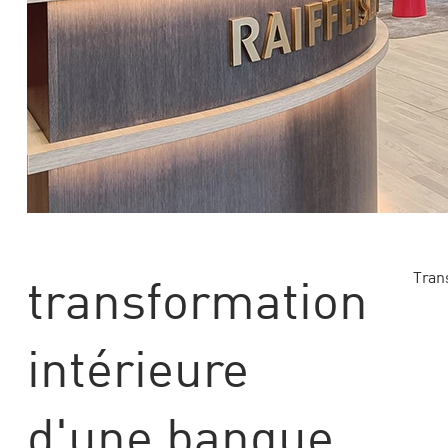
Espa
Trans
transformation
intérieure
d'une banque