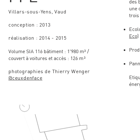
des 
une 
Villars-sous-Yens, Vaud
troi
conception : 2013
Ecol
Eco
)
réalisation : 2014 - 2015
Produ
Volume SIA 116 bâtiment : 1'980 m³ /
couvert à voitures et accès : 126
m³
Pann
photographies de Thierry Wenger
Etiqu
@ceuxdenface
éner