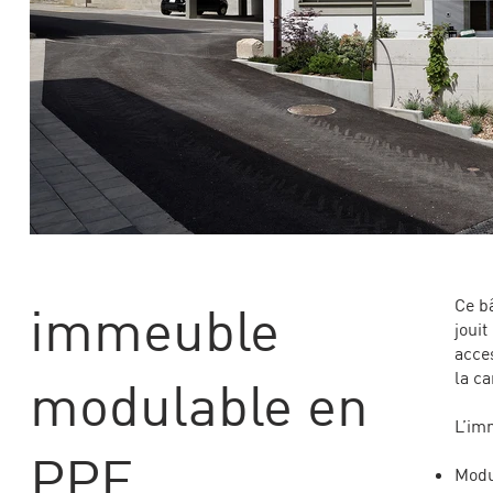
façade 
Ce b
immeuble
jouit
acce
la c
modulable en
L’im
PPE
Modu